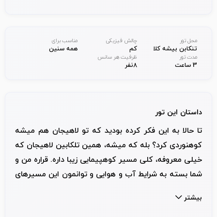
محل تور
چالش فیزیکی
مناسب برای
تنکابن بیشه کلا
کم
همه سنین
مدت تور
ظرفیت هر سانس
3 ساعت
8نفر
داستان این تور
تا حالا به این فکر کرده بودید که تو لاهیجان هم میشه
کوهنوردی کرد؟ بله که میشه، همین تلکابین لاهیجان که
خیلی معروفه، کلی مسیر کوهپیمایی زیبا داره. قراره من و
شما بسته به شرایط آب و هوایی و توانمون این مسیرهای
زیبا رو باهم طی کنیم. تو این مسیر از چشمه‌های آب
بیشتر
خنک رد می‌شیم،