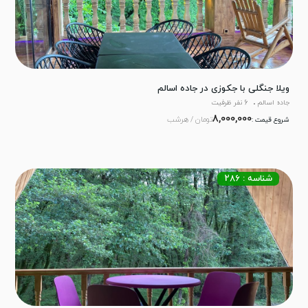
ویلا جنگلی با جکوزی در جاده اسالم
جاده اسالم
6 نفر ظرفیت
8,000,000
تومان / هرشب
شروع قیمت :
شناسه : 286