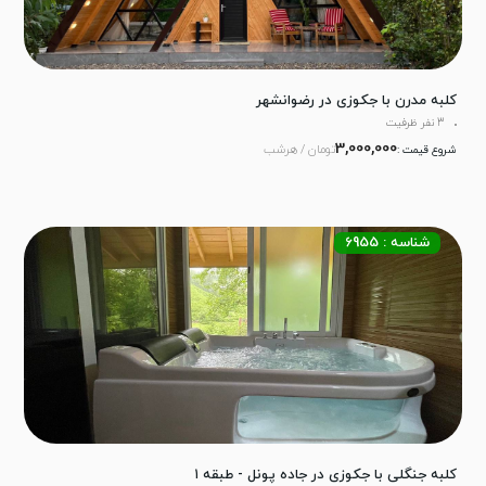
کلبه مدرن با جکوزی در رضوانشهر
3 نفر ظرفیت
3,000,000
تومان / هرشب
شروع قیمت :
شناسه : 6955
کلبه جنگلی با جکوزی در جاده پونل - طبقه ۱