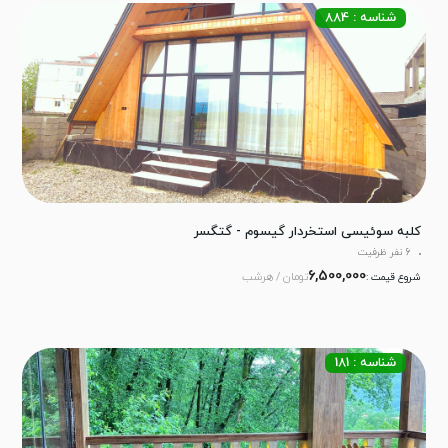
شناسه : 884
کلبه سوئیسی استخردار گیسوم - گتگسر
6 نفر ظرفیت
6,500,000
تومان / هرشب
شروع قیمت :
شناسه : 181