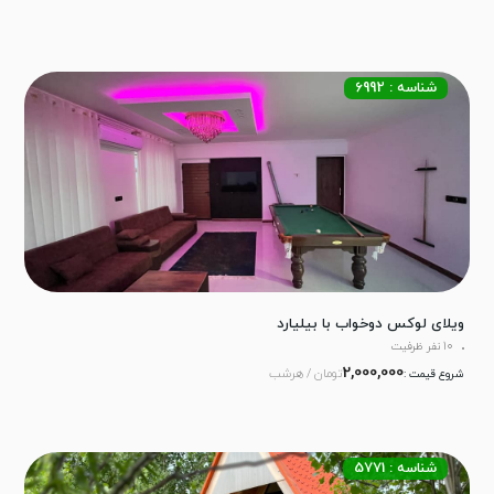
شناسه : 6992
ویلای لوکس دوخواب با بیلیارد
10 نفر ظرفیت
2,000,000
تومان / هرشب
شروع قیمت :
شناسه : 5771