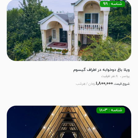
شناسه : 919
ویلا باغ دوخوابه در اطراف گیسوم
پره‌سر
8 نفر ظرفیت
1,800,000
تومان / هرشب
شروع قیمت :
شناسه : 1803