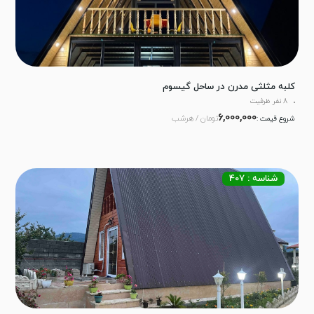
کلبه مثلثی مدرن در ساحل گیسوم
8 نفر ظرفیت
6,000,000
تومان / هرشب
شروع قیمت :
شناسه : 407