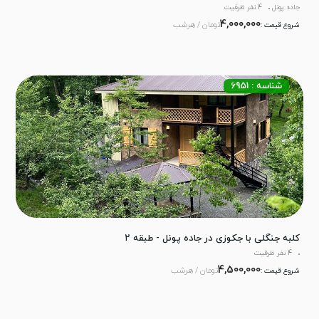
جاده پونل
4 نفر ظرفیت
4,000,000
تومان / هرشب
شروع قیمت :
شناسه : 6951
کلبه جنگلی با جکوزی در جاده پونل - طبقه ۲
4 نفر ظرفیت
4,500,000
تومان / هرشب
شروع قیمت :