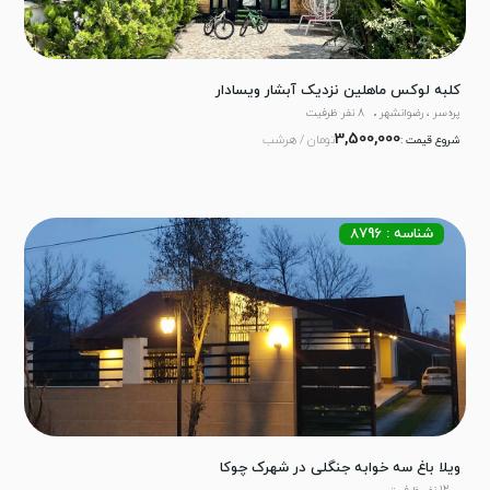
کلبه لوکس ماهلین نزدیک آبشار ویسادار
پره‌سر ، رضوانشهر
8 نفر ظرفیت
3,500,000
تومان / هرشب
شروع قیمت :
شناسه : 8796
ویلا باغ سه خوابه جنگلی در شهرک چوکا