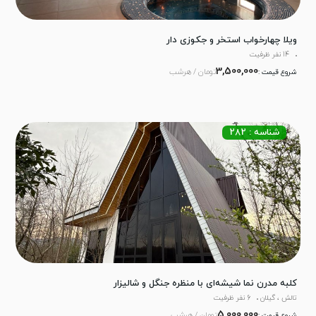
ویلا چهارخواب استخر و جکوزی دار
14 نفر ظرفیت
3,500,000
تومان / هرشب
شروع قیمت :
شناسه : 282
کلبه مدرن نما شیشه‌ای با منظره جنگل و شالیزار
تالش ، گیلان
6 نفر ظرفیت
5,000,000
تومان / هرشب
شروع قیمت :