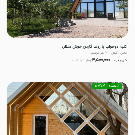
کلبه دوخواب با روف گاردن خوش منظره
تالش ، گیلان
7 نفر ظرفیت
3,500,000
تومان / هرشب
شروع قیمت :
شناسه : ۵۷۷۴