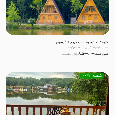
کلبه VIP دوخواب لب دریاچه گیسوم
تالش ، گیسوم ، گیلان
6 نفر ظرفیت
8,500,000
تومان / هرشب
شروع قیمت :
شناسه : 2831