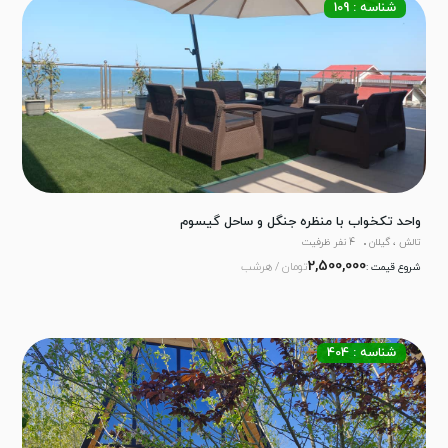
شناسه : 109
واحد تکخواب با منظره جنگل و ساحل گیسوم
تالش ، گیلان
4 نفر ظرفیت
2,500,000
تومان / هرشب
شروع قیمت :
شناسه : 404