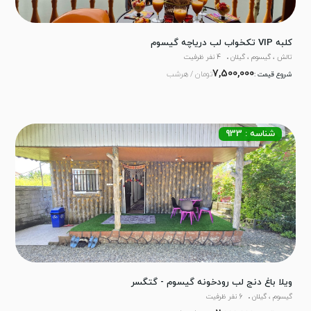
کلبه VIP تکخواب لب دریاچه گیسوم
تالش ، گیسوم ، گیلان
4 نفر ظرفیت
7,500,000
تومان / هرشب
شروع قیمت :
شناسه : 933
ویلا باغ دنج لب رودخونه گیسوم - گتگسر
گیسوم ، گیلان
6 نفر ظرفیت