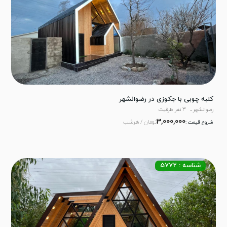
کلبه چوبی با جکوزی در رضوانشهر
رضوانشهر
3 نفر ظرفیت
3,000,000
تومان / هرشب
شروع قیمت :
شناسه : 5772