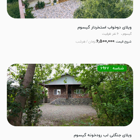
ویلای دوخواب استخردار گیسوم
گیسوم
6 نفر ظرفیت
6,500,000
تومان / هرشب
شروع قیمت :
شناسه : 6967
ویلای جنگلی لب رودخونه گیسوم