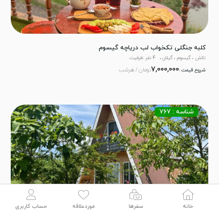
کلبه جنگلی تکخواب لب دریاچه گیسوم
تالش ، گیسوم ، گیلان
4 نفر ظرفیت
7,000,000
تومان / هرشب
شروع قیمت :
شناسه : 767
خانه
سفرها
موردعلاقه
حساب کاربری
کلبه لوکس با دوچرخه دونفره - کلون ۲