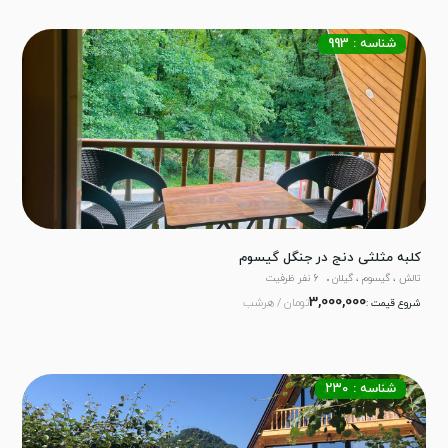
شناسه : 993
کلبه مثلثی دنج در جنگل گیسوم
تالش ، گیسوم ، گیلان
6 نفر ظرفیت
3,000,000
تومان / هرشب
شروع قیمت :
شناسه : ۲۳۰