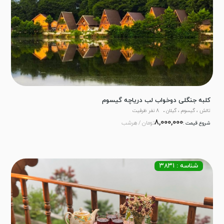
کلبه جنگلی دوخواب لب دریاچه گیسوم
تالش ، گیسوم ، گیلان
8 نفر ظرفیت
8,000,000
تومان / هرشب
شروع قیمت :
شناسه : ۳۸۳۱