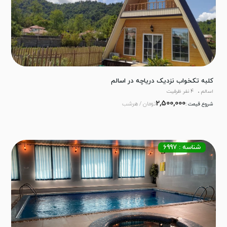
کلبه تکخواب نزدیک دریاچه در اسالم
اسالم
4 نفر ظرفیت
2,500,000
تومان / هرشب
شروع قیمت :
شناسه : 6997