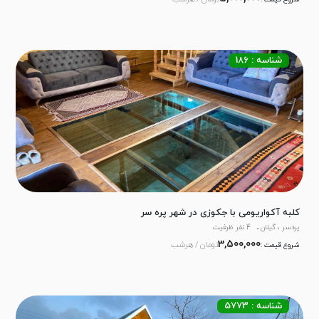
شناسه : 186
کلبه آکواریومی با جکوزی در شهر پره سر
پره‌سر ، گیلان
4 نفر ظرفیت
3,500,000
تومان / هرشب
شروع قیمت :
شناسه : 5773