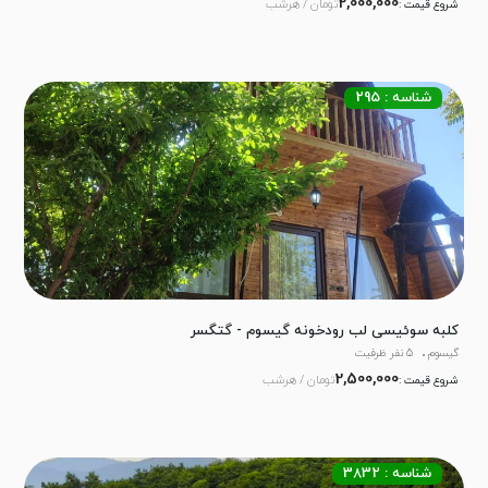
2,000,000
تومان / هرشب
شروع قیمت :
شناسه : 295
کلبه سوئیسی لب رودخونه گیسوم - گتگسر
گیسوم
5 نفر ظرفیت
2,500,000
تومان / هرشب
شروع قیمت :
شناسه : 3832