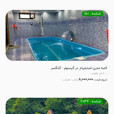
شناسه : 180
کلبه مدرن استخردار در گیسوم - گتگسر
8 نفر ظرفیت
8,000,000
تومان / هرشب
شروع قیمت :
شناسه : 2832