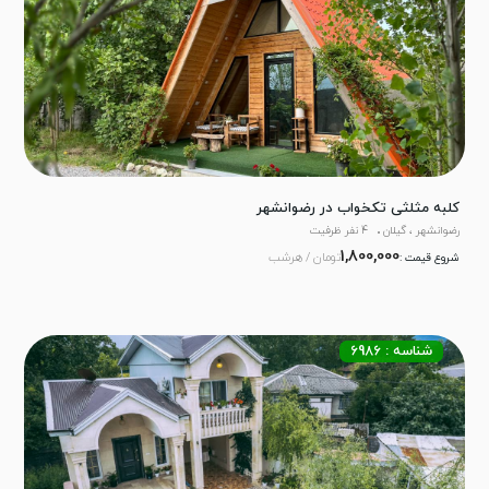
کلبه مثلثی تکخواب در رضوانشهر
رضوانشهر ، گیلان
4 نفر ظرفیت
1,800,000
تومان / هرشب
شروع قیمت :
شناسه : 6986