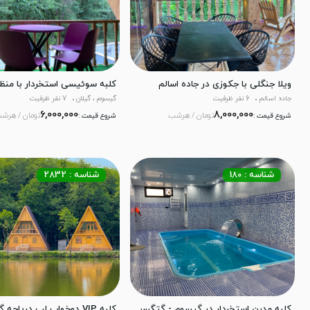
ویلا جنگلی با جکوزی در جاده اسالم
کلبه سوئیسی استخردار با منظ
جاده اسالم
6 نفر ظرفیت
گیسوم ، گیلان
7 نفر ظرفیت
6,000,000
8,000,000
تومان / هرشب
تومان / هرش
شروع قیمت :
شروع قیمت :
شناسه : 180
شناسه : 2832
کلبه مدرن استخردار در گیسوم - گتگسر
کلبه VIP دوخواب لب دریاچه گیسوم