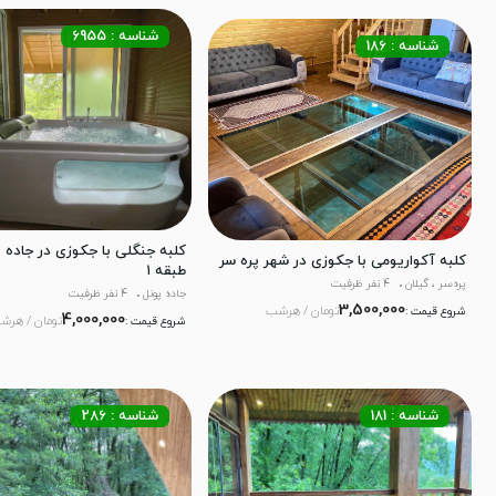
شناسه : 6955
شناسه : 186
کلبه جنگلی با جکوزی در جاده پ
کلبه آکواریومی با جکوزی در شهر پره سر
طبقه ۱
پره‌سر ، گیلان
4 نفر ظرفیت
جاده پونل
4 نفر ظرفیت
3,500,000
تومان / هرشب
شروع قیمت :
4,000,000
تومان / هرش
شروع قیمت :
شناسه : 181
شناسه : 286