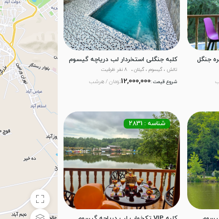
ره جنگل
کلبه جنگلی استخردار لب دریاچه گیسوم
تالش ، گیسوم ، گیلان
8 نفر ظرفیت
12,000,000
ب
تومان / هرشب
شروع قیمت :
شناسه : 2831
کلبه VIP تکخواب لب دریاچه گیسوم