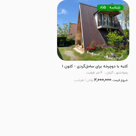
شناسه : 815
کلبه با دوچرخه برای ساحل‌گردی - کلون ۱
رضوانشهر ، گیلان
4 نفر ظرفیت
2,000,000
تومان / هرشب
شروع قیمت :