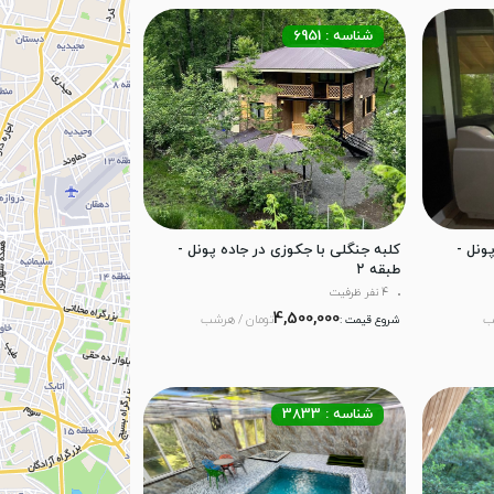
شناسه : 6951
ونل -
کلبه جنگلی با جکوزی در جاده پونل -
طبقه ۲
4 نفر ظرفیت
4,500,000
ب
تومان / هرشب
شروع قیمت :
شناسه : 3833