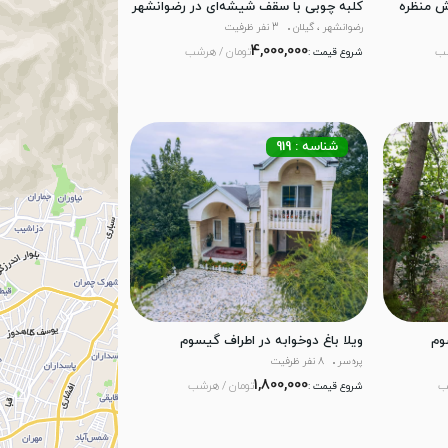
ش منظره
کلبه چوبی با سقف شیشه‌ای در رضوانشهر
رضوانشهر ، گیلان
3 نفر ظرفیت
4,000,000
شب
تومان / هرشب
شروع قیمت :
شناسه : 919
وم
ویلا باغ دوخوابه در اطراف گیسوم
پره‌سر
8 نفر ظرفیت
1,800,000
ب
تومان / هرشب
شروع قیمت :