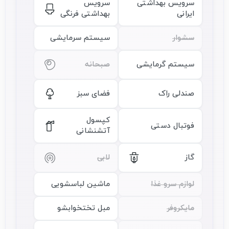
سرویس بهداشتی
سرویس
ایرانی
بهداشتی فرنگی
سشوار
سیستم سرمایشی
سیستم گرمایشی
صبحانه
صندلی راک
فضای سبز
کپسول
فوتبال دستی
آتشنشانی
گاز
لابی
لوازم سرو غذا
ماشین لباسشویی
مایکروفر
مبل تختخوابشو