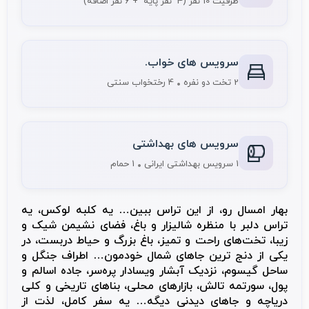
ظرفیت 10 نفر
(4 نفر پایه + 6 نفر اضافه)
سرویس های خواب.
2 تخت دو نفره
4 رختخواب سنتی
سرویس های بهداشتی
1 سرویس بهداشتی ایرانی
1 حمام
بهار امسال رو، از این تراس ببین… یه کلبه لوکس، یه
تراس دلبر با منظره شالیزار و باغ، فضای نشیمن شیک و
زیبا، تخت‌های راحت و تمیز، باغ بزرگ و حیاط دربست، در
یکی از دنج ترین جاهای شمال خودمون… اطراف جنگل و
ساحل گیسوم، نزدیک آبشار ویسادار پره‌سر، جاده اسالم و
پول، سورتمه تالش، بازارهای محلی، بناهای تاریخی و کلی
دریاچه و جاهای دیدنی دیگه… یه سفر کامل، لذت از