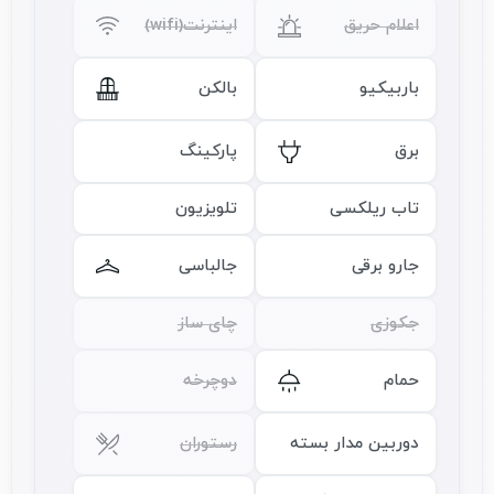
اعلام حریق
اینترنت(wifi)
باربیکیو
بالکن
برق
پارکینگ
تاب ریلکسی
تلویزیون
جارو برقی
جالباسی
جکوزی
چای ساز
حمام
دوچرخه
دوربین مدار بسته
رستوران