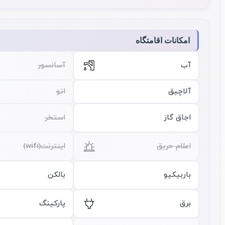
امکانات اقامتگاه
آب
آسانسور
آلاچیق
اتو
اجاق گاز
استخر
اعلام حریق
اینترنت(wifi)
باربیکیو
بالکن
برق
پارکینگ