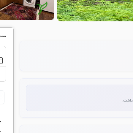
0,000
 داشت.
ج
چ