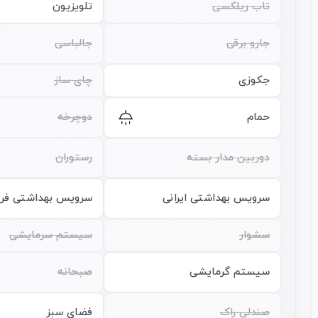
تاب ریلکسی
تلویزیون
جارو برقی
جالباسی
جکوزی
چای ساز
حمام
دوچرخه
دوربین مدار بسته
رستوران
سرویس بهداشتی ایرانی
سرویس بهداشتی فرن
سشوار
سیستم سرمایشی
سیستم گرمایشی
صبحانه
صندلی راک
فضای سبز