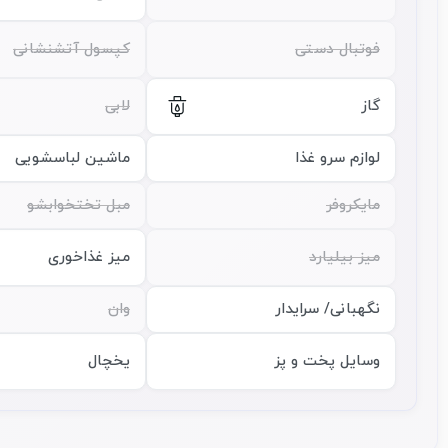
فوتبال دستی
کپسول آتشنشانی
گاز
لابی
لوازم سرو غذا
ماشین لباسشویی
مایکروفر
مبل تختخوابشو
میز بیلیارد
میز غذاخوری
نگهبانی/ سرایدار
وان
وسایل پخت و پز
یخچال