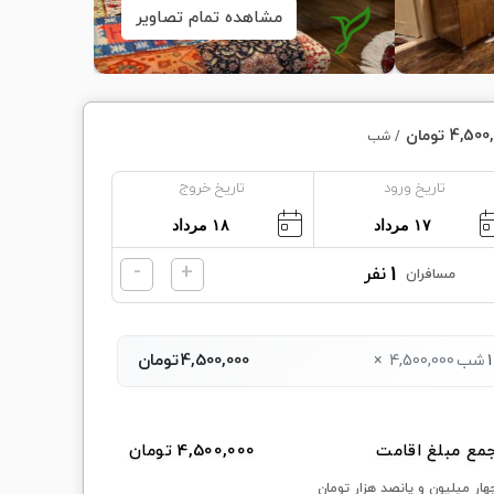
مشاهده تمام تصاویر
4,50 تومان
/ شب
تاریخ ورود
تاریخ خروج
-
+
1
نفر
مسافران
4,500,000
تومان
1
شب
4,500,000
×
مع مبلغ اقامت
4,500,000 تومان
هار میلیون و پانصد هزار تومان