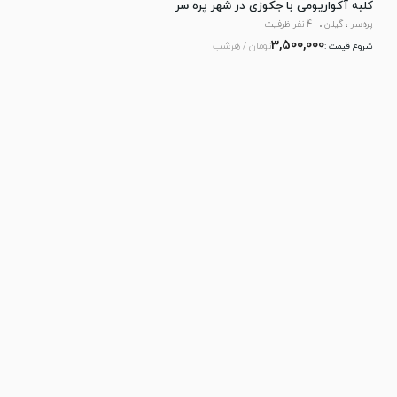
کلبه آکواریومی با جکوزی در شهر پره سر
پره‌سر ، گیلان
4 نفر ظرفیت
3,500,000
تومان / هرشب
شروع قیمت :