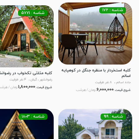
شناسه : 172
شناسه : 5771
کلبه استخردار با منظره جنگل در کوهپایه
کلبه مثلثی تکخواب در رضوانش
اسالم
رضوانشهر ، گیلان
4 نفر ظرفیت
جاده اسالم
8 نفر ظرفیت
1,800,000
تومان / هرش
شروع قیمت :
6,000,000
تومان / هرشب
شروع قیمت :
شناسه : 919
شناسه : 1803