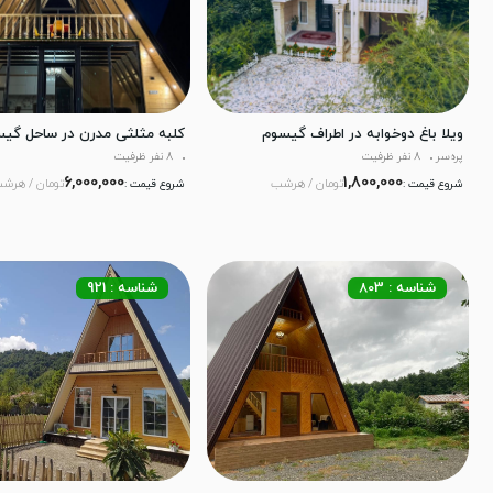
ویلا باغ دوخوابه در اطراف گیسوم
کلبه مثلثی مدرن در ساحل گی
پره‌سر
8 نفر ظرفیت
8 نفر ظرفیت
6,000,000
1,800,000
تومان / هرشب
تومان / هرش
شروع قیمت :
شروع قیمت :
شناسه : 803
شناسه : 921