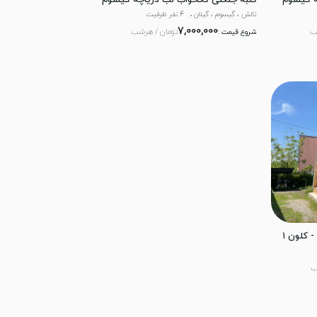
ه گیسوم
کلبه جنگلی تکخواب لب دریاچه گیسوم
تالش ، گیسوم ، گیلان
4 نفر ظرفیت
7,000,000
ب
تومان / هرشب
شروع قیمت :
- کلون ۱
ب