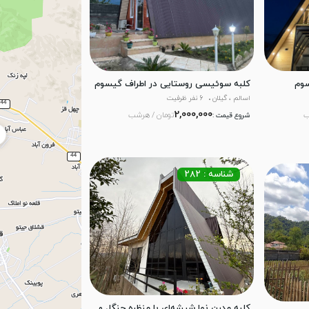
سوم
کلبه سوئیسی روستایی در اطراف گیسوم
اسالم ، گیلان
6 نفر ظرفیت
2,000,000
ب
تومان / هرشب
شروع قیمت :
شناسه : 282
کلبه مدرن نما شیشه‌ای با منظره جنگل و