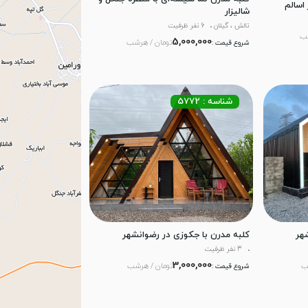
اسالم
شالیزار
تالش ، گیلان
6 نفر ظرفیت
شب
5,000,000
تومان / هرشب
شروع قیمت :
شناسه : 5772
هر
کلبه مدرن با جکوزی در رضوانشهر
3 نفر ظرفیت
3,000,000
ب
تومان / هرشب
شروع قیمت :