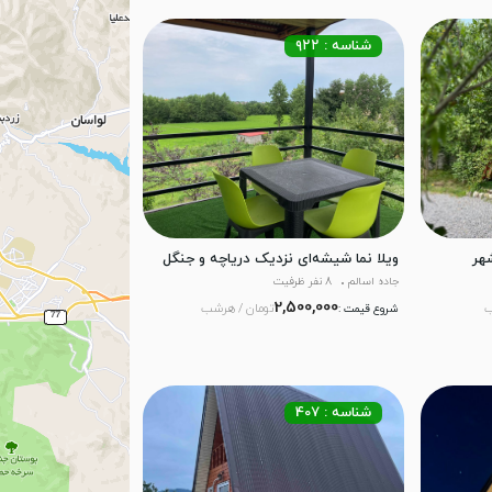
شناسه : ۹۲۲
هر
ویلا نما شیشه‌ای نزدیک دریاچه و جنگل
جاده اسالم
8 نفر ظرفیت
2,500,000
ب
تومان / هرشب
شروع قیمت :
شناسه : 407