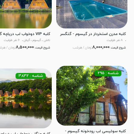
کلبه مدرن استخردار در گیسوم - گتگسر
کلبه VIP دوخواب لب دریاچه گیسوم
8 نفر ظرفیت
تالش ، گیسوم ، گیلان
6 نفر ظرفیت
8,500,000
8,000,000
تومان / هرشب
تومان / هر
شروع قیمت :
شروع قیمت :
شناسه : 295
شناسه : 3832
کلبه سوئیسی لب رودخونه گیسوم -