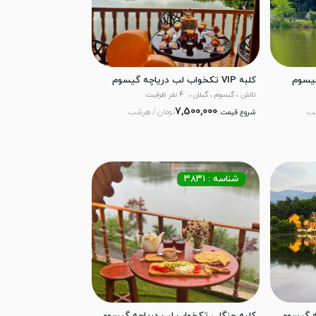
کلبه VIP تکخواب لب دریاچه گیسوم
تالش ، گیسوم ، گیلان
4 نفر ظرفیت
7,500,000
شب
تومان / هرشب
شروع قیمت :
شناسه : ۳۸۳۱