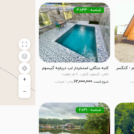
شناسه : 3833
 - گتگسر
کلبه جنگلی استخردار لب دریاچه گیسوم
تالش ، گیسوم ، گیلان
8 نفر ظرفیت
+
12,000,000
ب
تومان / هرشب
شروع قیمت :
−
شناسه : 2831