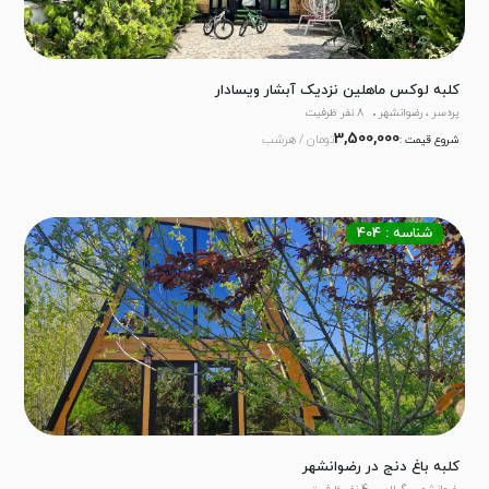
کلبه لوکس ماهلین نزدیک آبشار ویسادار
پره‌سر ، رضوانشهر
8 نفر ظرفیت
3,500,000
تومان / هرشب
شروع قیمت :
شناسه : 404
کلبه باغ دنج در رضوانشهر