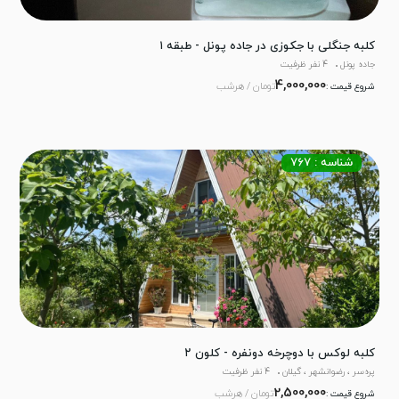
کلبه جنگلی با جکوزی در جاده پونل - طبقه ۱
جاده پونل
4 نفر ظرفیت
4,000,000
تومان / هرشب
شروع قیمت :
شناسه : 767
کلبه لوکس با دوچرخه دونفره - کلون ۲
پره‌سر ، رضوانشهر ، گیلان
4 نفر ظرفیت
2,500,000
تومان / هرشب
شروع قیمت :