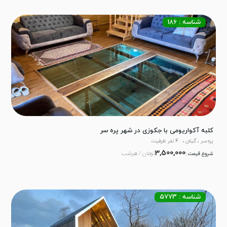
شناسه : 186
کلبه آکواریومی با جکوزی در شهر پره سر
پره‌سر ، گیلان
4 نفر ظرفیت
3,500,000
تومان / هرشب
شروع قیمت :
شناسه : 5773