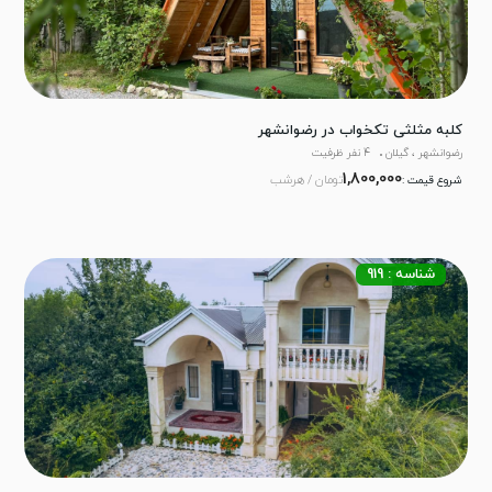
کلبه مثلثی تکخواب در رضوانشهر
رضوانشهر ، گیلان
4 نفر ظرفیت
1,800,000
تومان / هرشب
شروع قیمت :
شناسه : 919