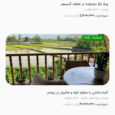
ویلا باغ دوخوابه در اطراف گیسوم
پره‌سر
8 نفر ظرفیت
1,800,000
تومان / هرشب
شروع قیمت :
شناسه : 185
کلبه مثلثی با منظره کوه و شالیزار در پره‌سر
پره‌سر ، رضوانشهر ، گیلان
5 نفر ظرفیت
2,000,000
تومان / هرشب
شروع قیمت :