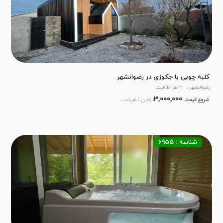
کلبه چوبی با جکوزی در رضوانشهر
رضوانشهر
3 نفر ظرفیت
3,000,000
تومان / هرشب
شروع قیمت :
شناسه : 6955