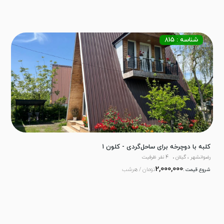
شناسه : 815
کلبه با دوچرخه برای ساحل‌گردی - کلون ۱
رضوانشهر ، گیلان
4 نفر ظرفیت
2,000,000
تومان / هرشب
شروع قیمت :