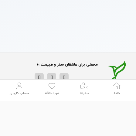
محفلی برای عاشقان سفر و طبیعت ؛)
خانه
سفرها
موردعلاقه
حساب کاربری
با خیال راحت سفرکن! اینجا هر روز از ۸ صبح تا ۱۲ شب، پشتیبانی تیم‌
کیجاکو رو همراه خودت داری ؛)
پشتیبانی :
پیام رسان :