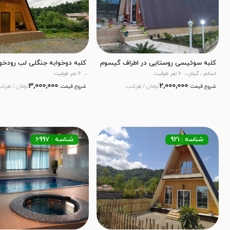
کلبه سوئیسی روستایی در اطراف گیسوم
کلبه دوخوابه جنگلی لب رودخ
اسالم ، گیلان
6 نفر ظرفیت
6 نفر ظرفیت
3,000,000
2,000,000
تومان / هرشب
تومان / هرش
شروع قیمت :
شروع قیمت :
شناسه : 921
شناسه : 6997