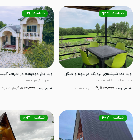
شناسه : ۹۲۲
شناسه : 919
ویلا نما شیشه‌ای نزدیک دریاچه و جنگل
ویلا باغ دوخوابه در اطراف گیس
جاده اسالم
8 نفر ظرفیت
پره‌سر
8 نفر ظرفیت
1,800,000
2,500,000
تومان / هرشب
تومان / هرش
شروع قیمت :
شروع قیمت :
شناسه : 407
شناسه : 803