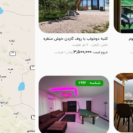
وم
کلبه دوخواب با روف گاردن خوش منظره
تالش ، گیلان
7 نفر ظرفیت
3,500,000
ب
تومان / هرشب
شروع قیمت :
شناسه : 6992