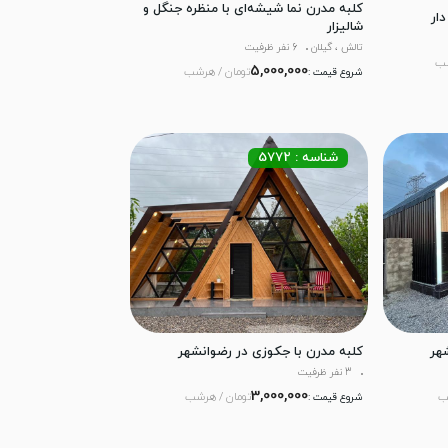
کلبه مدرن نما شیشه‌ای با منظره جنگل و
ار
شالیزار
تالش ، گیلان
6 نفر ظرفیت
شب
5,000,000
تومان / هرشب
شروع قیمت :
شناسه : 5772
هر
کلبه مدرن با جکوزی در رضوانشهر
3 نفر ظرفیت
3,000,000
ب
تومان / هرشب
شروع قیمت :