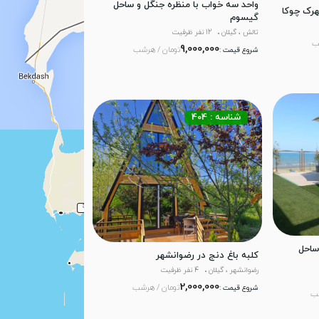
واحد سه خواب با منظره جنگل و ساحل
هرک چوکا
گیسوم
تالش ، گیلان
12 نفر ظرفیت
ب
9,000,000
تومان / هرشب
شروع قیمت :
شناسه : 404
ساحل
کلبه باغ دنج در رضوانشهر
رضوانشهر ، گیلان
4 نفر ظرفیت
2,000,000
تومان / هرشب
شروع قیمت :
شب