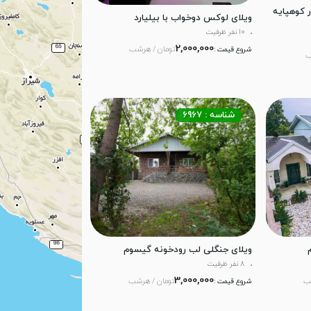
ر کوهپایه
ویلای لوکس دوخواب با بیلیارد
10 نفر ظرفیت
2,000,000
تومان / هرشب
شروع قیمت :
ب
شناسه : 6967
ویلای جنگلی لب رودخونه گیسوم
8 نفر ظرفیت
3,000,000
ب
تومان / هرشب
شروع قیمت :