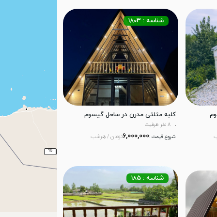
شناسه : 1803
وم
کلبه مثلثی مدرن در ساحل گیسوم
8 نفر ظرفیت
6,000,000
ب
تومان / هرشب
شروع قیمت :
شناسه : 185