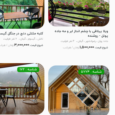
ویلا ییلاقی با چشم انداز ابر و مه جاده
کلبه مثلثی دنج در جنگل گیس
پونل - روشنده
تالش ، گیسوم ، گیلان
6 نفر ظرفیت
جاده پونل ، رضوانشهر ، گیلان
2 نفر ظرفیت
3,000,000
تومان / هرش
شروع قیمت :
1,500,000
تومان / هرشب
شروع قیمت :
شناسه : 172
شناسه : ۵۷۷۴