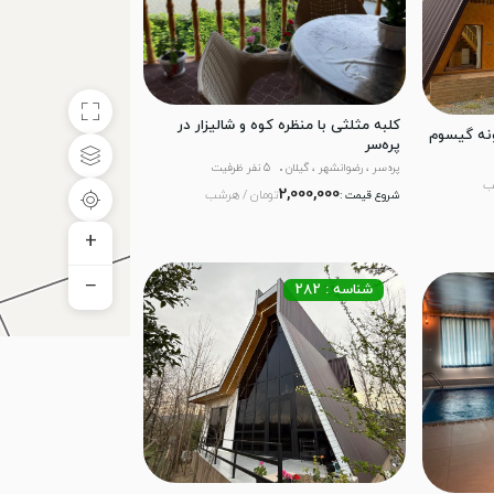
کلبه مثلثی با منظره کوه و شالیزار در
ونه گیسوم
پره‌سر
پره‌سر ، رضوانشهر ، گیلان
5 نفر ظرفیت
ب
2,000,000
تومان / هرشب
شروع قیمت :
+
−
شناسه : 282